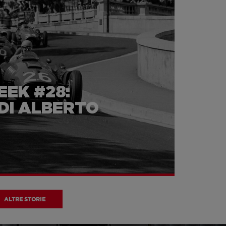
EEK #28:
 DI ALBERTO
ALTRE STORIE