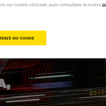
i sui cookie utilizzati, puoi consultare la nostra
c
ABOUT
SOSTENIBILITÀ
GOVERNAN
RENZE SUI COOKIE
A,