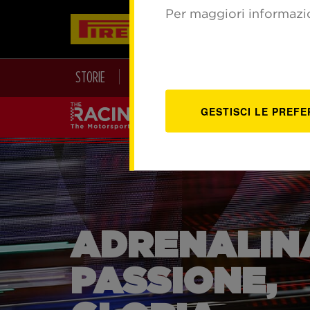
Per maggiori informazion
STORIE
PNEUMATICI
LIFESTYLE
GESTISCI LE PREFE
ADRENALIN
PASSIONE,