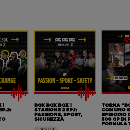
 |
BOX BOX BOX |
TORNA “B
EP.2:
STAGIONE 2 EP.1:
CON UNO S
PASSIONE, SPORT,
EPISODIO 
TO
SICUREZZA
500 GP DI P
FORMULA 1
Formula 1