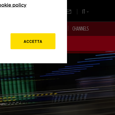
ookie policy
IT
CE
INVESTITORI
MEDIA
CARRIERE
CHANNELS
ACCETTA